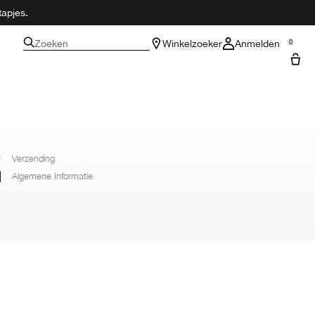
tapjes.
Zoeken
Winkelzoeker
Anmelden
0