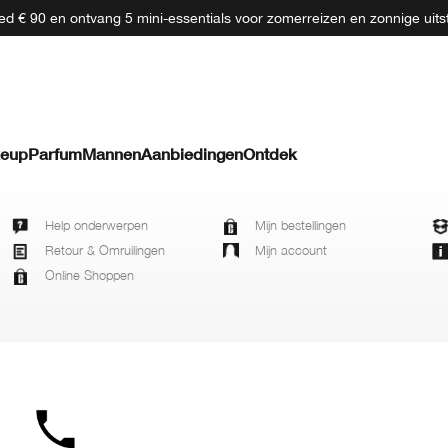
d € 90 en ontvang 5 mini-essentials voor zomerreizen en zonnige uits
eup
Parfum
Mannen
Aanbiedingen
Ontdek