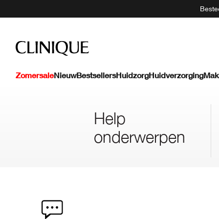
Bestee
Zomersale
Nieuw
Bestsellers
Huidzorg
Huidverzorging
Mak