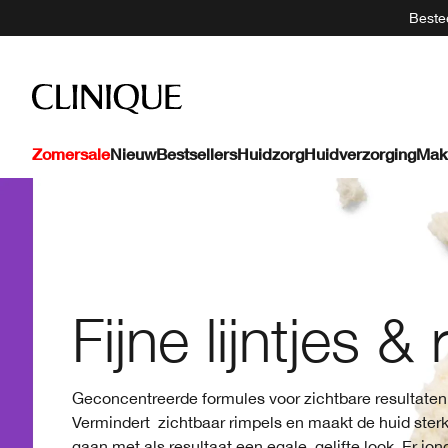
Bestee
Zomersale
Nieuw
Bestsellers
Huidzorg
Huidverzorging
Mak
Fijne lijntjes &
Geconcentreerde formules voor zichtbare resultaten
Vermindert zichtbaar rimpels en maakt de huid ster
gaan met als resultaat een egale, gelifte look. Er jon