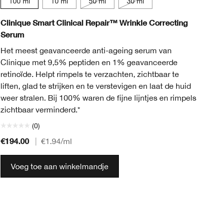
100 ml
10 ml
50 ml
30 ml
Clinique Smart Clinical Repair™ Wrinkle Correcting
Cl
Serum
Re
Het meest geavanceerde anti-ageing serum van
Hu
Clinique met 9,5% peptiden en 1% geavanceerde
ve
retinoïde. Helpt rimpels te verzachten, zichtbaar te
re
liften, glad te strijken en te verstevigen en laat de huid
weer stralen. Bij 100% waren de fijne lijntjes en rimpels
zichtbaar verminderd.*
(0)
€194.00
€1
|
€1.94
/ml
Voeg toe aan winkelmandje