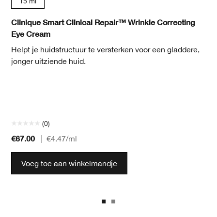
15 ml
Clinique Smart Clinical Repair™ Wrinkle Correcting
Eye Cream
Helpt je huidstructuur te versterken voor een gladdere,
jonger uitziende huid.
(0)
€67.00
|
€4.47
/ml
Voeg toe aan winkelmandje