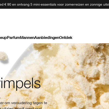
d € 90 en ontvang 5 mini-essentials voor zomerreizen en zonnige uits
eup
Parfum
Mannen
Aanbiedingen
Ontdek
 rimpels
.
ker om veroudering tegen te
g uitzien wordt nooit oud.