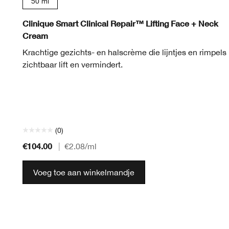
50 ml
Clinique Smart Clinical Repair™ Lifting Face + Neck
Cream
Krachtige gezichts- en halscrème die lijntjes en rimpels
zichtbaar lift en vermindert.
(0)
€104.00
|
€2.08
/ml
Voeg toe aan winkelmandje