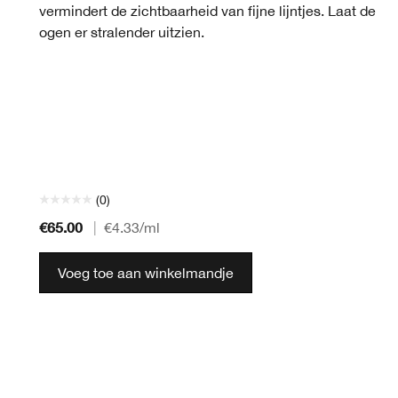
vermindert de zichtbaarheid van fijne lijntjes. Laat de
ogen er stralender uitzien.
(0)
€65.00
|
€4.33
/ml
Voeg toe aan winkelmandje