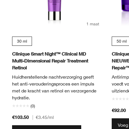
1 maat
30 ml
50 ml
Clinique Smart Night™ Clinical MD
Cliniqu
Multi-Dimensional Repair Treatment
NIEUWE 
Retinol
Repair™
Huidherstellende nachtverzorging geeft
Antirimp
het anti-verouderingsproces een impuls
voedt vo
met de kracht van retinol en verzorgende
uitziend
hydratie.
(0)
€92.00
€103.50
|
€3.45
/ml
Voeg