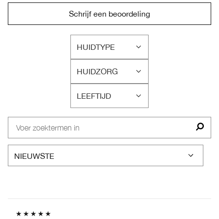
Schrijf een beoordeling
HUIDTYPE
FILTER
BEOORDELINGEN
HUIDZORG
OP
FILTER
HUIDTYPE
BEOORDELINGEN
LEEFTIJD
OP
FILTER
HUIDZORG
BEOORDELINGEN
OP
LEEFTIJD