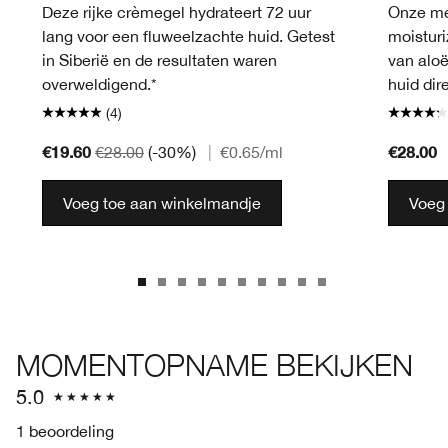
Deze rijke crèmegel hydrateert 72 uur
Onze mee
lang voor een fluweelzachte huid. Getest
moisturi
in Siberië en de resultaten waren
van aloë
overweldigend.*
huid dir
(4)
€19.60
€28.00
€28.00
(-30%)
|
€0.65
/ml
Voeg toe aan winkelmandje
Voeg
MOMENTOPNAME BEKIJKEN
5.0
1 beoordeling