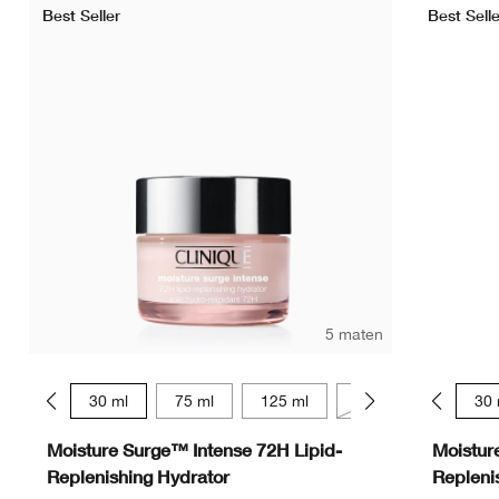
Best Seller
Best Selle
5 maten
15 ml
30 ml
75 ml
125 ml
50 ml
15 ml
30 
Moisture Surge™ Intense 72H Lipid-
Moistur
Replenishing Hydrator
Repleni