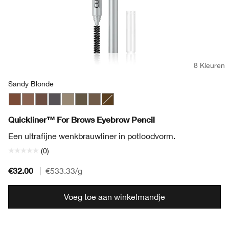
8 Kleuren
Sandy Blonde
Auburn
Taupe
Cool Brown
Cool Grey
Sandy Blonde
Soft Brown
Soft Chestnut
Deep Brown
Quickliner™ For Brows Eyebrow Pencil
Een ultrafijne wenkbrauwliner in potloodvorm.
(0)
€32.00
|
€533.33
/g
Voeg toe aan winkelmandje