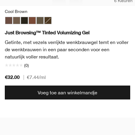
6 Kleuren
Cool Brown
Cool Brown
Sandy Blonde
Ebony
Auburn
Soft Brown
Dark Espresso
Just Browsing™ Tinted Volumizing Gel
Getinte, met vezels verrijkte wenkbrauwgel temt en voller
de wenkbrauwen in een paar seconden voor een
natuurlijk voller resultaat.
(0)
€32.00
|
€7.44
/ml
Voeg toe aan winkelmandje