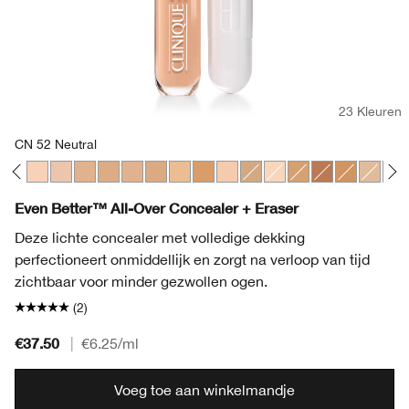
23 Kleuren
CN 52 Neutral
amois
eep Honey
4 Golden
 122 Clove
WN 48 Oat
CN 10 Alabaster
CN 28 Ivory
CN 52 Neutral
CN 58 Honey
CN 62 Porcelain Beige
CN 74 Beige
WN 46 Golden Neutral
WN 94 Deep Neutral
CN 20 Fair
CN 90 Sand
WN 04 Bone
WN 76 Toasted Wh
WN 115.5 Moc
WN 98 Cre
WN 38 
WN 
Even Better™ All-Over Concealer + Eraser
Deze lichte concealer met volledige dekking
perfectioneert onmiddellijk en zorgt na verloop van tijd
zichtbaar voor minder gezwollen ogen.
(2)
€37.50
|
€6.25
/ml
Voeg toe aan winkelmandje