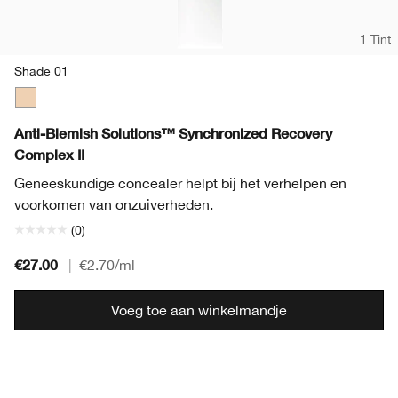
1 Tint
Shade 01
Shade 01
Anti-Blemish Solutions™ Synchronized Recovery
Complex II
Geneeskundige concealer helpt bij het verhelpen en
voorkomen van onzuiverheden.
(0)
€27.00
|
€2.70
/ml
Voeg toe aan winkelmandje