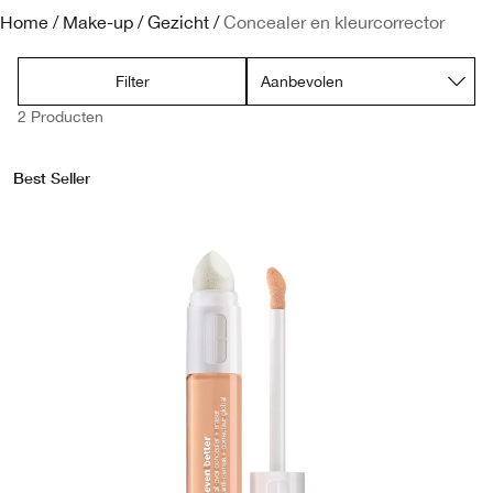
Lipverzorging
Zonnebescherming
Acne
Smart Clinical Repair
Home
/
Make-up
/
Gezicht
/
Concealer en kleurcorrector
Make-up Remover
Roodheid
Dramatically Different
Filter
2 Producten
Maskers & Scrubs
Gevoelige huid
Take The Day Off
Best Seller
Hand & Lichaamsverzorging