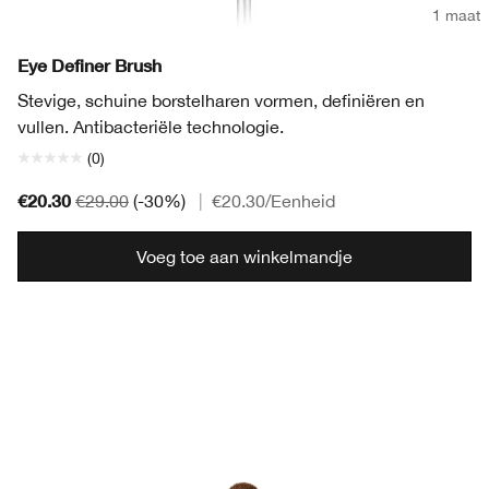
1 maat
Eye Definer Brush
Stevige, schuine borstelharen vormen, definiëren en
vullen. Antibacteriële technologie.
(0)
€20.30
€29.00
(-30%)
|
€20.30
/Eenheid
Voeg toe aan winkelmandje