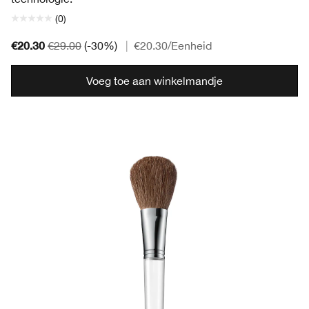
(0)
€20.30
€29.00
(-30%)
|
€20.30
/Eenheid
Voeg toe aan winkelmandje