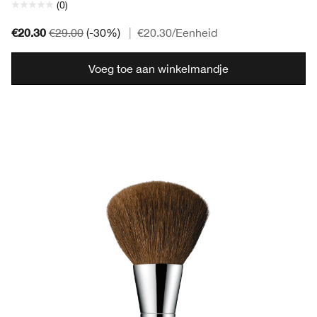
(0)
€20.30
€29.00
(-30%)
|
€20.30
/Eenheid
Voeg toe aan winkelmandje