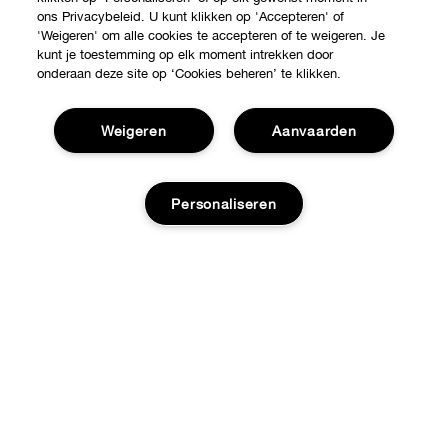
ons Privacybeleid. U kunt klikken op 'Accepteren' of
'Weigeren' om alle cookies te accepteren of te weigeren. Je
kunt je toestemming op elk moment intrekken door
onderaan deze site op ‘Cookies beheren’ te klikken.
Shop
Weigeren
Aanvaarden
Verkooppunten
Over Clinique
Aanbiedingen
Clinique Philosophy
Personaliseren
Hulp nodig?
Internationale websites
Volg mijn bestelling
Jobs
Privacy en voorwaarden
Retour & Omruilingen
Privacybeleid
Verzending
Algemene voorwaarden
FAQ
Beheer van cookies
© Clinique Laboratories, llc. Alle Rechten Gereserveerd
Contacteer Fabrikant