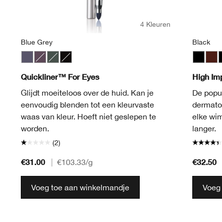
4 Kleuren
Blue Grey
Black
Blue Grey
Smoky Brown
Moss
Really Black
Black
Blac
B
Quickliner™ For Eyes
High I
Glijdt moeiteloos over de huid. Kan je
De popu
eenvoudig blenden tot een kleurvaste
dermatol
waas van kleur. Hoeft niet geslepen te
elke wi
worden.
langer.
(2)
€31.00
€32.50
|
€103.33
/g
Voeg toe aan winkelmandje
Voeg