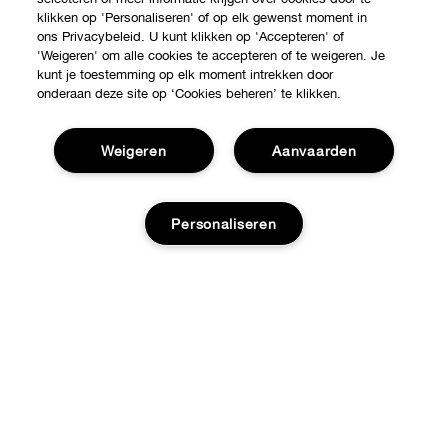
klikken op 'Personaliseren' of op elk gewenst moment in
ons Privacybeleid. U kunt klikken op 'Accepteren' of
'Weigeren' om alle cookies te accepteren of te weigeren. Je
kunt je toestemming op elk moment intrekken door
onderaan deze site op ‘Cookies beheren’ te klikken.
Weigeren
Aanvaarden
Personaliseren
Shop
Verkooppunten
Over Clinique
Voeg toe aan winkelmandje
Aanbiedingen
Clinique Philosophy
Hulp nodig?
Internationale websites
Volg mijn bestelling
Jobs
Privacy en voorwaarden