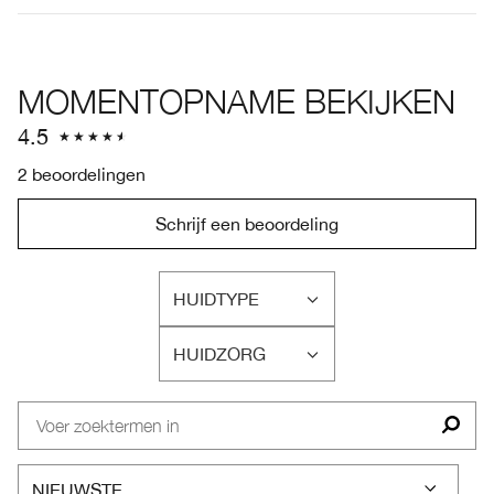
MOMENTOPNAME BEKIJKEN
4.5
2 beoordelingen
Schrijf een beoordeling
HUIDTYPE
FILTER
BEOORDELINGEN
HUIDZORG
OP
FILTER
HUIDTYPE
BEOORDELINGEN
OP
HUIDZORG