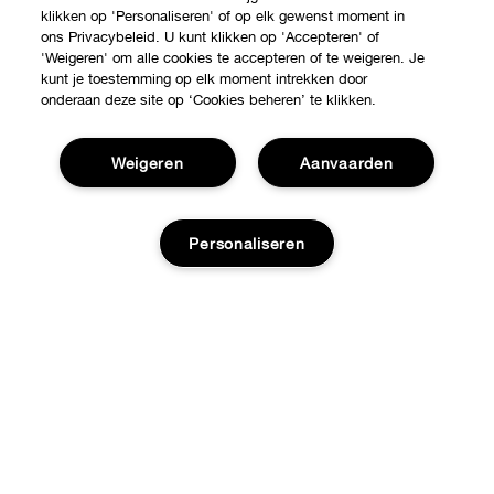
klikken op 'Personaliseren' of op elk gewenst moment in
ons Privacybeleid. U kunt klikken op 'Accepteren' of
'Weigeren' om alle cookies te accepteren of te weigeren. Je
kunt je toestemming op elk moment intrekken door
onderaan deze site op ‘Cookies beheren’ te klikken.
Weigeren
Aanvaarden
Shop
Personaliseren
Verkooppunten
Over Clinique
Aanbiedingen
Clinique Philosophy
Voeg toe aan winkelmandje
Hulp nodig?
Internationale websites
Volg mijn bestelling
Jobs
Privacy en voorwaarden
Retour & Omruilingen
Privacybeleid