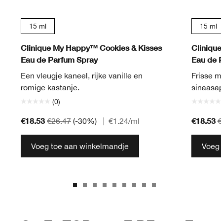
15 ml
15 ml
Clinique My Happy™ Cookies & Kisses
Cliniqu
Eau de Parfum Spray
Eau de 
Een vleugje kaneel, rijke vanille en
Frisse m
romige kastanje.
sinaasa
(0)
€18.53
€18.53
€26.47
(-30%)
|
€1.24
/ml
Voeg toe aan winkelmandje
Voeg