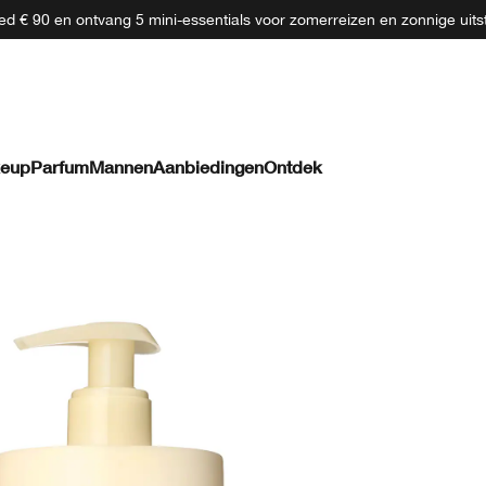
d € 90 en ontvang 5 mini-essentials voor zomerreizen en zonnige uits
eup
Parfum
Mannen
Aanbiedingen
Ontdek