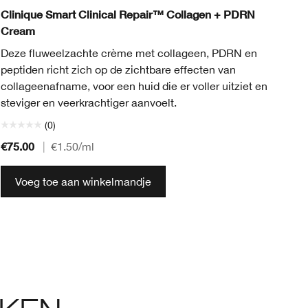
Clinique Smart Clinical Repair™ Collagen + PDRN
Cl
Cream
Ve
Deze fluweelzachte crème met collageen, PDRN en
og
peptiden richt zich op de zichtbare effecten van
to
collageenafname, voor een huid die er voller uitziet en
steviger en veerkrachtiger aanvoelt.
(0)
€75.00
€5
|
€1.50
/ml
Voeg toe aan winkelmandje