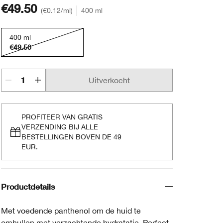
€49.50
€0.12
/ml
400 ml
400 ml
€49.50
Uitverkocht
PROFITEER VAN GRATIS
VERZENDING BIJ ALLE
BESTELLINGEN BOVEN DE 49
EUR.
Productdetails
Met voedende panthenol om de huid te
omhullen met verzachtende hydratatie. Perfect