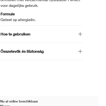
voor dagelijks gebruik.
Formule
Getest op allergieën.
Hoe te gebruiken
Összetevők és Biztonság
Nu al online beschikbaar
Nu 
Nieuw
Ni