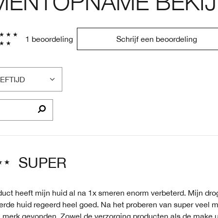
ENTOPNAME BEKIJ
1 beoordeling
Schrijf een beoordeling
EFTIJD
LTER
OORDELINGEN
P
EFTIJD
SUPER
duct heeft mijn huid al na 1x smeren enorm verbeterd. Mijn dro
eerde huid regeerd heel goed. Na het proberen van super veel 
n merk gevonden. Zowel de verzorging producten als de make 