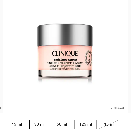
n
5 maten
15 ml
30 ml
50 ml
125 ml
15 ml