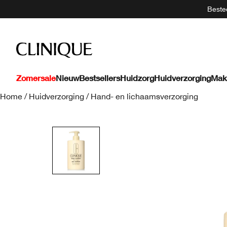
Bestee
Zomersale
Nieuw
Bestsellers
Huidzorg
Huidverzorging
Mak
Home
/
Huidverzorging
/
Hand- en lichaamsverzorging