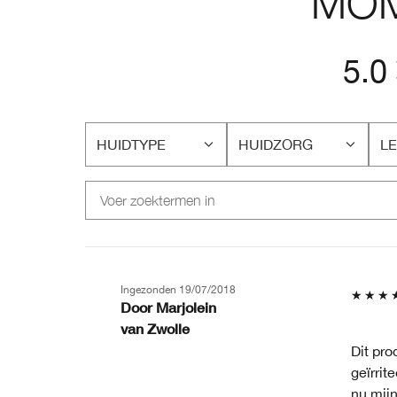
MOM
5.0
HUIDTYPE
HUIDZORG
LE
FILTER
FILTER
FI
BEOORDELINGEN
BEOORDELINGEN
BE
OP
OP
O
HUIDTYPE
HUIDZORG
LE
Ingezonden
19/07/2018
Door
Marjolein
van
Zwolle
Dit pro
geïrrit
nu mij