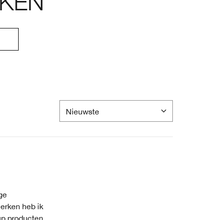
KEN
ge
merken heb ik
up producten