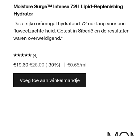
Moisture Surge™ Intense 72H Lipid-Replenishing
Hydrator
Deze rijke crèmegel hydrateert 72 uur lang voor een
fluweelzachte huid. Getest in Siberië en de resultaten
waren overweldigend.*
(4)
€19.60
€28.00
(-30%)
|
€0.65
/ml
Voeg toe aan winkelmandje