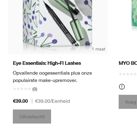
1 maat
Eye Essentials: High-Fi Lashes
MYO B
Opvallende oogessentials plus onze
populairste make-upremover.
(0)
€39.00
|
€39.00
/Eenheid
Voeg
Uitverkocht