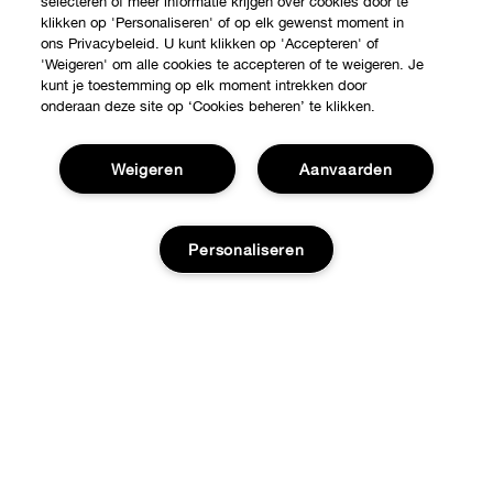
selecteren of meer informatie krijgen over cookies door te
klikken op 'Personaliseren' of op elk gewenst moment in
ons Privacybeleid. U kunt klikken op 'Accepteren' of
'Weigeren' om alle cookies te accepteren of te weigeren. Je
kunt je toestemming op elk moment intrekken door
onderaan deze site op ‘Cookies beheren’ te klikken.
Weigeren
Aanvaarden
Personaliseren
Shop
Verkooppunten
Over Clinique
Uitverkocht
Aanbiedingen
Clinique Philosophy
Hulp nodig?
Internationale websites
Volg mijn bestelling
Jobs
Privacy en voorwaarden