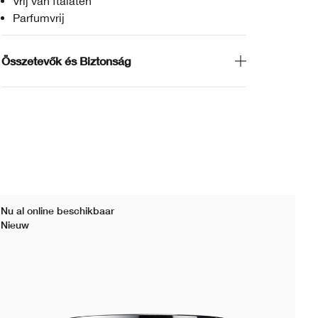
Vrij van ftalaten
Parfumvrij
Összetevők és Biztonság
Nu al online beschikbaar
Nu 
Nieuw
Ni