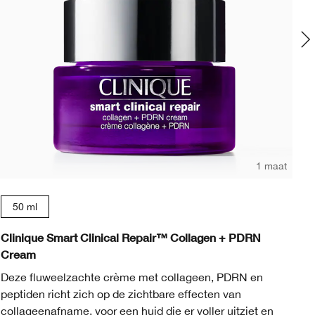
1 maat
50 ml
Clinique Smart Clinical Repair™ Collagen + PDRN
Cl
Cream
Ve
Deze fluweelzachte crème met collageen, PDRN en
og
peptiden richt zich op de zichtbare effecten van
to
collageenafname, voor een huid die er voller uitziet en