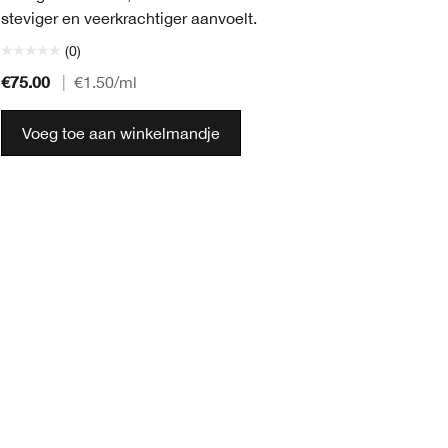
steviger en veerkrachtiger aanvoelt.
(0)
€75.00
€5
|
€1.50
/ml
Voeg toe aan winkelmandje