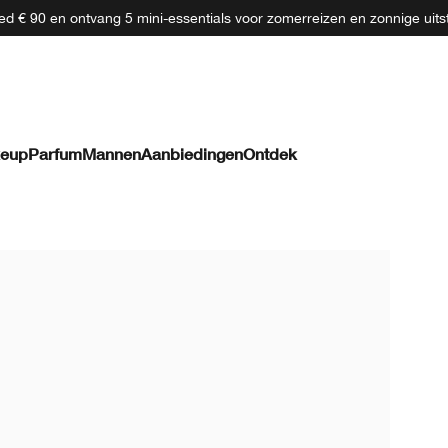
d € 90 en ontvang 5 mini-essentials voor zomerreizen en zonnige uits
eup
Parfum
Mannen
Aanbiedingen
Ontdek