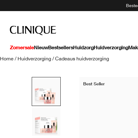
Bestee
Zomersale
Nieuw
Bestsellers
Huidzorg
Huidverzorging
Mak
Home
/
Huidverzorging
/
Cadeaus huidverzorging
Best Seller