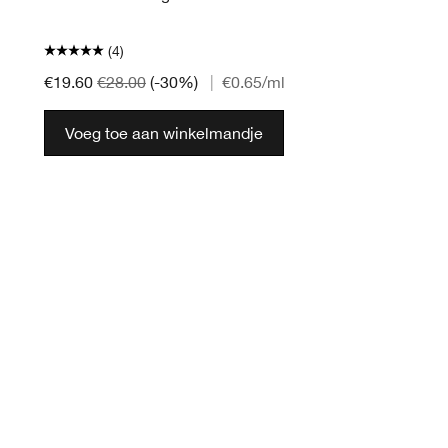
(4)
€19.60
€28.00
(-30%)
|
€0.65
/ml
Voeg toe aan winkelmandje