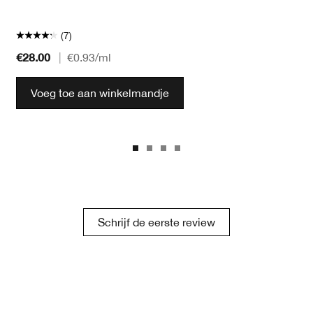
(7)
€28.00
|
€0.93
/ml
Voeg toe aan winkelmandje
Schrijf de eerste review