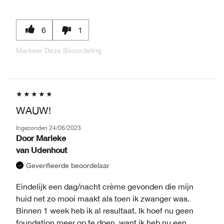
6
1
Markeer Deze Beoordeling
WAUW!
Ingezonden
24/06/2023
Door
Marieke
van
Udenhout
Geverifieerde beoordelaar
Eindelijk een dag/nacht crème gevonden die mijn
huid net zo mooi maakt als toen ik zwanger was.
Binnen 1 week heb ik al resultaat. Ik hoef nu geen
foundation meer op te doen, want ik heb nu een