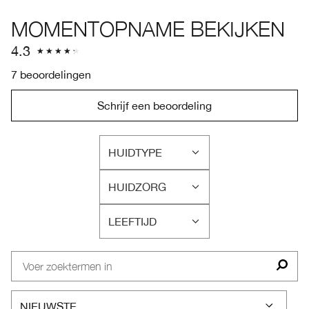
MOMENTOPNAME BEKIJKEN
4.3
7 beoordelingen
Schrijf een beoordeling
HUIDTYPE
FILTER
BEOORDELINGEN
HUIDZORG
OP
FILTER
HUIDTYPE
BEOORDELINGEN
LEEFTIJD
OP
FILTER
HUIDZORG
BEOORDELINGEN
OP
LEEFTIJD