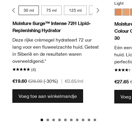
Light
15 ml
30 ml
75 ml
125 ml
50 ml
Medium
Ligh
L
Moisture Surge™ Intense 72H Lipid-
Moistur
Replenishing Hydrator
Colour 
30
Deze rijke crèmegel hydrateert 72 uur
lang voor een fluweelzachte huid. Getest
Eén een
in Siberië en de resultaten waren
huid. Li
overweldigend.*
perfecti
(4)
€19.60
€28.00
(-30%)
|
€0.65
/ml
€27.65
Voeg toe aan winkelmandje
Voeg