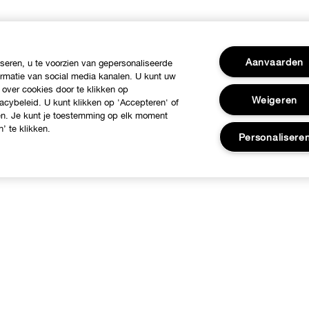
Aanvaarden
eren, u te voorzien van gepersonaliseerde
ormatie van social media kanalen. U kunt uw
 over cookies door te klikken op
Weigeren
acybeleid. U kunt klikken op 'Accepteren' of
ren. Je kunt je toestemming op elk moment
’ te klikken.
Personalisere
ver Clinique
Hulp nodig?
linique Philosophy
Volg mijn bestelling
nternationale websites
Retour & Omruilingen
Jobs
Verzending