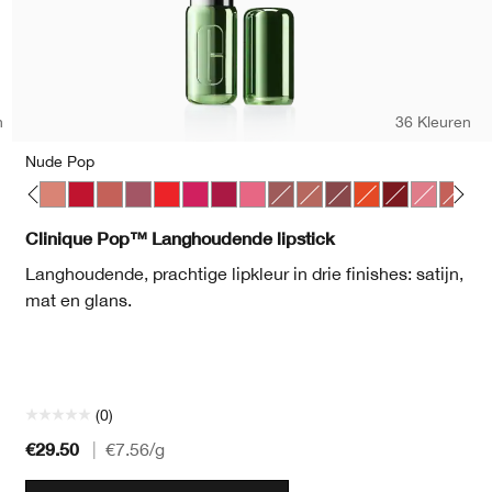
n
36 Kleuren
Nude Pop
 Pop
lon Pop
Mocha Pop
Nude Pop
Peppermint Pop
Petal Pop Satin
Plum Pop
Poppy Pop
Punch Pop
Rose Pop
Sweet Pop
Beach Pop
Blushing Pop
Clove Pop
Flame Pop
Icon Pop
Peony Po
Petal 
Po
Clinique Pop™ Langhoudende lipstick
Langhoudende, prachtige lipkleur in drie finishes: satijn,
mat en glans.
(0)
€29.50
|
€7.56
/g