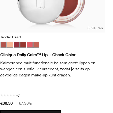
6 Kleuren
Tender Heart
Bl
p
Pop Matte
w Pop
Tender Heart
Ruby Pop
Whisper
Sugar Pop
Soft Berry
Gentle Currant
Sweet Nectar
Plush Petal
Bl
Clinique Daily Calm™ Lip + Cheek Color
Cl
Ho
Kalmerende multifunctionele balsem geeft lippen en
wangen een subtiel kleuraccent, zodat je zelfs op
Ee
gevoelige dagen make-up kunt dragen.
da
(0)
€36.50
€3
|
€7.30
/ml