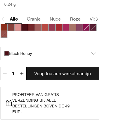
0.24 g
Alle
Oranje
Nude
Roze
Violet
Bruin
Chili
Nude Honey
Pink Honey
Black Honey
Chocolate Chip
Intense Blush
Intense Cayenne
Intense Cosmo
Intense Cranberry
Intense Jam
Lipblush
Plummy
Crushed Berry
Intense Licorice
Soft Nude
Black Honey
Voeg toe aan winkelmandje
PROFITEER VAN GRATIS
VERZENDING BIJ ALLE
BESTELLINGEN BOVEN DE 49
EUR.