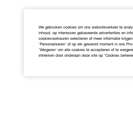
We gebruiken cookies om ons websiteverkeer te analys
inhoud, op interesses gebaseerde advertenties en inf
cookievoorkeuren selecteren of meer informatie krijgen
'Personaliseren' of op elk gewenst moment in ons Priv
'Weigeren' om alle cookies te accepteren of te weige
intrekken door onderaan deze site op ‘Cookies beheren
Shop
O
Verkooppunten
C
Aanbiedingen
I