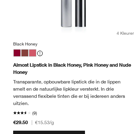
4 Kleure
Black Honey
Bare Pop
Beige Pop
Black Honey
Blackberry Pop
Nude Honey
Blush Pop
Pink Honey
Bold Pop
Cappuccino Pop
Cherry Pop
Chili Pop
Cola Pop
Confetti Pop
Cute Pop
Disco Pop
Fig Pop
Honey Pop
Latte Pop
Love
Me
Almost Lipstick in Black Honey, Pink Honey and Nude
Honey
Transparante, opbouwbare lipstick die in de lippen
smelt en de natuurlijke lipkleur versterkt. In drie
verrassend flexibele tinten die er bij iedereen anders
uitzien.
(9)
€29.50
|
€15.53
/g