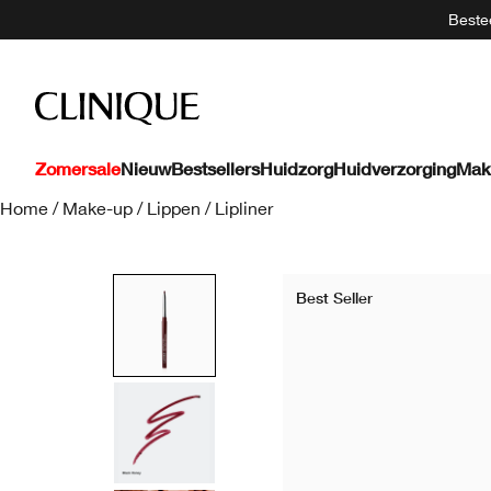
Bestee
Zomersale
Nieuw
Bestsellers
Huidzorg
Huidverzorging
Mak
Home
/
Make-up
/
Lippen
/
Lipliner
Best Seller