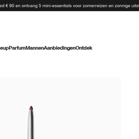
d € 90 en ontvang 5 mini-essentials voor zomerreizen en zonnige uits
eup
Parfum
Mannen
Aanbiedingen
Ontdek