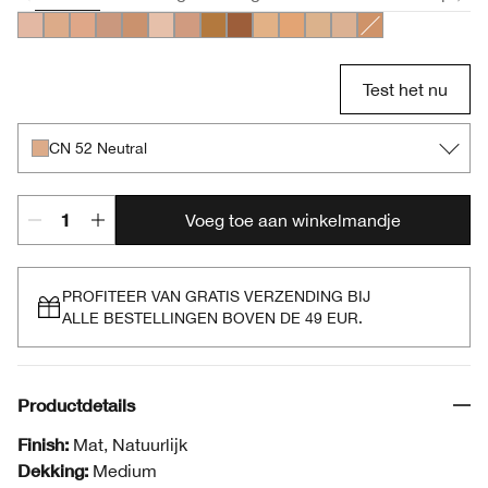
CN 28 Ivory
CN 52 Neutral
CN 58 Honey
CN 74 Beige
CN 90 Sand
CN 10 Alabaster
CN 70 Vanilla
WN 112 Ginger
WN 118 Amber
WN 46 Golden Neutral
WN 56 Cashew
WN 38 Stone
CN 40 Cream Cham
WN 76 Toasted 
Test het nu
CN 52 Neutral
Voeg toe aan winkelmandje
PROFITEER VAN GRATIS VERZENDING BIJ
ALLE BESTELLINGEN BOVEN DE 49 EUR.
Productdetails
Finish:
Mat, Natuurlijk
Dekking:
Medium