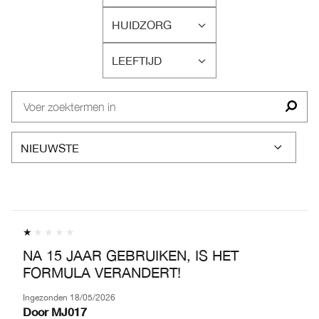
BEOORDELINGEN
HUIDZORG
OP
FILTER
HUIDTYPE
BEOORDELINGEN
LEEFTIJD
OP
FILTER
HUIDZORG
BEOORDELINGEN
OP
LEEFTIJD
NA 15 JAAR GEBRUIKEN, IS HET
FORMULA VERANDERT!
Ingezonden
18/05/2026
Door
MJ017