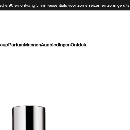
d € 90 en ontvang 5 mini-essentials voor zomerreizen en zonnige uits
eup
Parfum
Mannen
Aanbiedingen
Ontdek