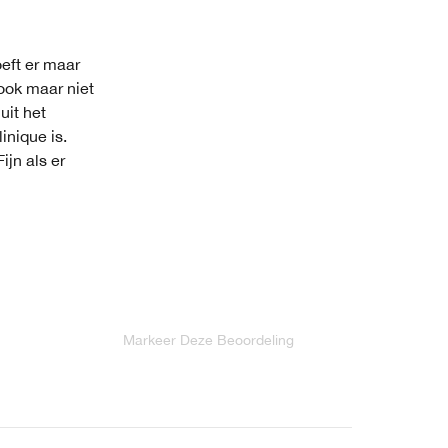
oeft er maar
look maar niet
uit het
inique is.
ijn als er
Markeer Deze Beoordeling