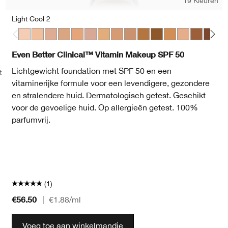
19 Kleuren
Light Cool 2
Light Cool 2
Light Cool 3
Light Medium Cool 2
Light Medium Cool 3
Light Medium Cool 4
Light Medium Cool 5
Medium Cool 2
Medium Cool 3
Medium Cool 4
Medium Deep Warm 3
Deep Warm 2
Medium Warm 3
Medium Deep
Medium D
Deep C
Me
Even Better Clinical™ Vitamin Makeup SPF 50
Lichtgewicht foundation met SPF 50 en een
t
vitaminerijke formule voor een levendigere, gezondere
en stralendere huid. Dermatologisch getest. Geschikt
voor de gevoelige huid. Op allergieën getest. 100%
parfumvrij.
(1)
€56.50
|
€1.88
/ml
Voeg toe aan winkelmandje