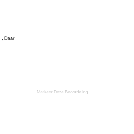
 , Daar
Markeer Deze Beoordeling