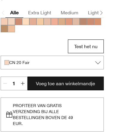
Alle
Extra Light
Medium
Light
Deep
CN 40 Cream Chamois
CN 20 Fair
CN 72 Sunny
CN 10 Alabaster
CN 34 Light
WN 13 Cream
CN 28 Ivory
CN 42 Neutral
CN 43 Nude Beige
CN 62 Porcelain Beige
CN 70 Vanilla
CN 60 Linen
CN 73 Honeyed Beig
CN 90 Sand
WN 114 Golden
WN 19 Beige Chiffon
Test het nu
CN 20 Fair
Voeg toe aan winkelmandje
PROFITEER VAN GRATIS
VERZENDING BIJ ALLE
BESTELLINGEN BOVEN DE 49
EUR.