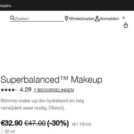
tapjes.
Zoeken
Winkelzoeker
Anmelden
0
Superbalanced™ Makeup
4.29
7 BEOORDELINGEN
Slimme make-up die hydrateert en talg
verwijdert waar nodig. Olievrij.
€32.90
€47.00
(-30%)
€1.10
/ml
30 ml