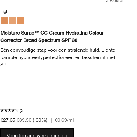
3 Kleuren
Light
CN
 Warm 1
eep Warm 4
ool 1
dium Deep Cool 4
Medium
Light Warm 1
Light
Light Cool 1
Light Medium
Light Medium Cool 1
CN 02 Breeze
CN 40 Cream Chamoi
CN 70 Vanilla
WN 100 Deep 
WN 114 Go
WN 122 
WN 
C
Moisture Surge™ CC Cream Hydrating Colour
Ev
Corrector Broad Spectrum SPF 30
De
Eén eenvoudige stap voor een stralende huid. Lichte
pe
formule hydrateert, perfectioneert en beschermt met
zi
SPF.
(3)
€3
€27.65
€39.50
(-30%)
|
€0.69
/ml
Voeg toe aan winkelmandje