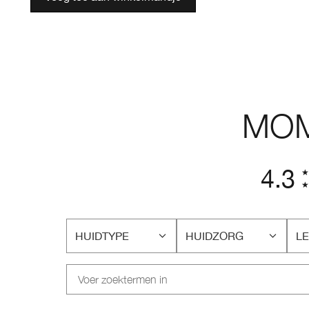
MOM
4.3
HUIDTYPE
HUIDZORG
LE
FILTER
FILTER
FI
BEOORDELINGEN
BEOORDELINGEN
BE
OP
OP
O
HUIDTYPE
HUIDZORG
LE