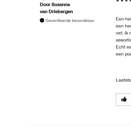
Door
Susanna
van
Driebergen
Een hel
Geverifieerde beoordelaar
een hee
vet. Ik
assorti
Echt ee
een pom
Laatste