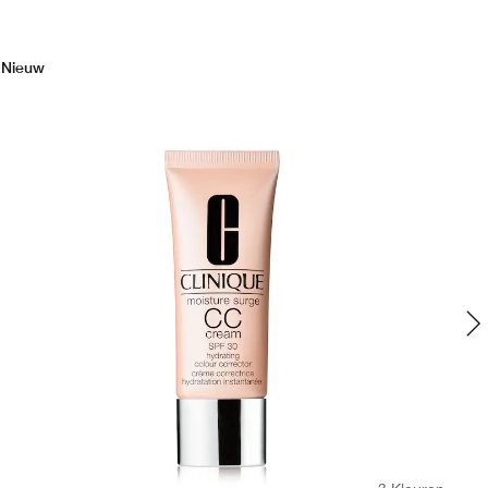
Nieuw
Bes