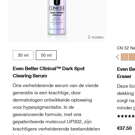
2 maten
CN 52 Ne
30 ml
50 ml
CN 02 Breeze
CN 40 Cream Chamois
CN 70 Vanilla
WN 100 Deep Honey
WN 114 Golden
WN 122 Clove
WN 48 Oat
CN 10 Alabas
CN 28 Ivo
CN 52 
CN
Even Better Clinical™ Dark Spot
Even Be
Clearing Serum
Eraser
Ons verhelderende serum van de vierde
Deze lic
generatie is een krachtige, door
dekking 
dermatologen ontwikkelde oplossing
zorgt na
voor hyperpigmentatie. In de
minder 
geavanceerde formule, met ons
gepatenteerde molecuul UP302, zijn
€37.50
krachtigere verhelderende bestanddelen