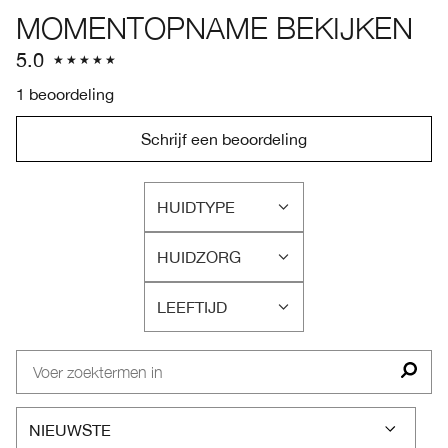
MOMENTOPNAME BEKIJKEN
5.0
1 beoordeling
Schrijf een beoordeling
HUIDTYPE
FILTER
BEOORDELINGEN
HUIDZORG
OP
FILTER
HUIDTYPE
BEOORDELINGEN
LEEFTIJD
OP
FILTER
HUIDZORG
BEOORDELINGEN
OP
LEEFTIJD