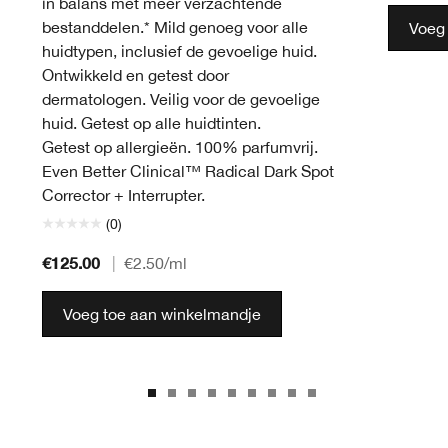
in balans met meer verzachtende
bestanddelen.* Mild genoeg voor alle
Voeg
huidtypen, inclusief de gevoelige huid.
Ontwikkeld en getest door
dermatologen. Veilig voor de gevoelige
huid. Getest op alle huidtinten.
Getest op allergieën. 100% parfumvrij.
Even Better Clinical™ Radical Dark Spot
Corrector + Interrupter.
(0)
€125.00
|
€2.50
/ml
Voeg toe aan winkelmandje