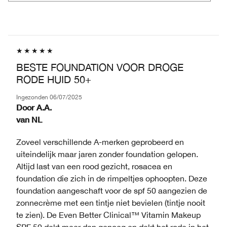
BESTE FOUNDATION VOOR DROGE
RODE HUID 50+
Ingezonden
06/07/2025
Door
A.A.
van
NL
Zoveel verschillende A-merken geprobeerd en
uiteindelijk maar jaren zonder foundation gelopen.
Altijd last van een rood gezicht, rosacea en
foundation die zich in de rimpeltjes ophoopten. Deze
foundation aangeschaft voor de spf 50 aangezien de
zonnecrème met een tintje niet bevielen (tintje nooit
te zien). De Even Better Clinical™ Vitamin Makeup
SPF 50 dekt meer dan genoeg en dekt het rode in het