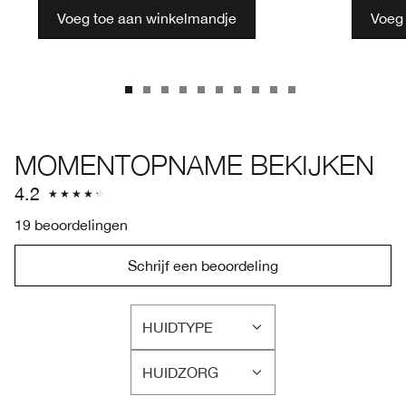
Voeg toe aan winkelmandje
Voeg
MOMENTOPNAME BEKIJKEN
4.2
19 beoordelingen
Schrijf een beoordeling
HUIDTYPE
FILTER
BEOORDELINGEN
HUIDZORG
OP
FILTER
HUIDTYPE
BEOORDELINGEN