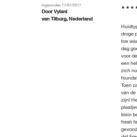
Ingezonden
17/07/2017
Door
Vylani
van
Tilburg, Nederland
Huidty
droge p
toe waa
dag goe
voor de
een hel
zich no
foundat
Toen za
van de 
zijn! H
plaatje
klein b
fresh f
gevonde
dat Fre