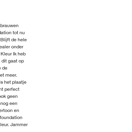
nkbrauwen
ation tot nu
Blijft de hele
ealer onder
 Kleur Ik heb
 dit gaat op
e de
iet meer.
ls het plaatje
ht perfect
 ook geen
s nog een
dertoon en
 foundation
kleur. Jammer