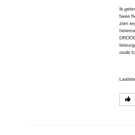
Ik gebr
twee f
zien er
helemaa
DROOG 
teleurg
oude fo
Laatste