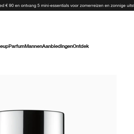
d € 90 en ontvang 5 mini-essentials voor zomerreizen en zonnige uits
eup
Parfum
Mannen
Aanbiedingen
Ontdek