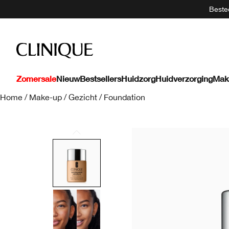
Bestee
Zomersale
Nieuw
Bestsellers
Huidzorg
Huidverzorging
Mak
Home
/
Make-up
/
Gezicht
/
Foundation