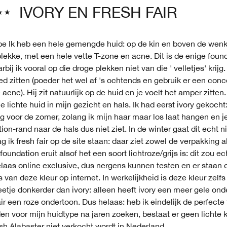
IVORY EN FRESH FAIR
pe Ik heb een hele gemengde huid: op de kin en boven de we
lekke, met een hele vette T-zone en acne. Dit is de enige found
rbij ik vooral op die droge plekken niet van die ' velletjes' krijg. 
d zitten (poeder het wel af 's ochtends en gebruik er een conc
 acne). Hij zit natuurlijk op de huid en je voelt het amper zitten.
e lichte huid in mijn gezicht en hals. Ik had eerst ivory gekocht:
g voor de zomer, zolang ik mijn haar maar los laat hangen en j
ion-rand naar de hals dus niet ziet. In de winter gaat dit echt n
g ik fresh fair op de site staan: daar ziet zowel de verpakking a
foundation eruit alsof het een soort lichtroze/grijs is: dit zou ec
elaas online exclusive, dus nergens kunnen testen en er staan
s van deze kleur op internet. In werkelijkheid is deze kleur zelf
eetje donkerder dan ivory: alleen heeft ivory een meer gele on
air een roze ondertoon. Dus helaas: heb ik eindelijk de perfecte
n voor mijn huidtype na jaren zoeken, bestaat er geen lichte 
sh Alabaster niet verkocht wordt in Nederland.