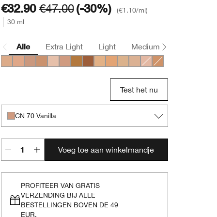
€32.90
€47.00
(-30%)
€1.10
/ml
30 ml
Alle
Extra Light
Light
Medium
Deep
CN 52 Neutral
CN 58 Honey
CN 74 Beige
CN 90 Sand
CN 10 Alabaster
CN 70 Vanilla
WN 112 Ginger
WN 118 Amber
WN 46 Golden Neutral
WN 56 Cashew
WN 38 Stone
CN 40 Cream Chamois
CN 28 Ivory
WN 76 Toasted Wh
Test het nu
CN 70 Vanilla
Voeg toe aan winkelmandje
PROFITEER VAN GRATIS
VERZENDING BIJ ALLE
BESTELLINGEN BOVEN DE 49
EUR.