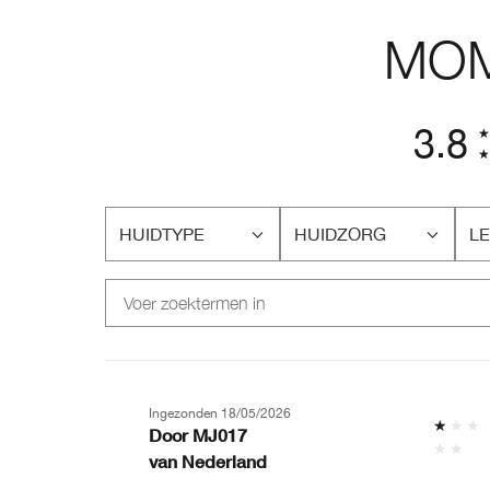
MOM
3.8
HUIDTYPE
HUIDZORG
LE
FILTER
FILTER
FI
BEOORDELINGEN
BEOORDELINGEN
BE
OP
OP
O
HUIDTYPE
HUIDZORG
LE
Ingezonden
18/05/2026
Door
MJ017
van
Nederland