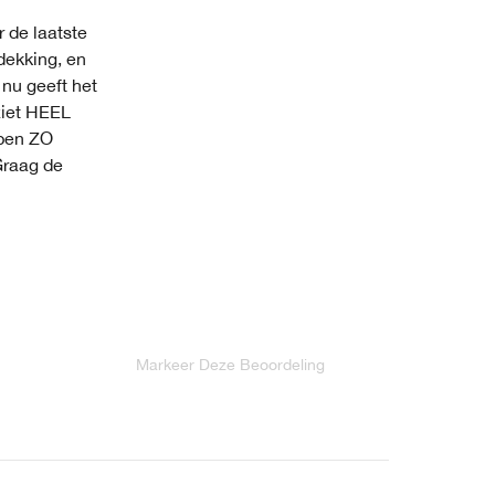
r de laatste
dekking, en
 nu geeft het
ziet HEEL
 ben ZO
 Graag de
Markeer Deze Beoordeling