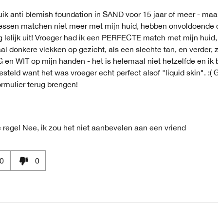
uik anti blemish foundation in SAND voor 15 jaar of meer - maa
lessen matchen niet meer met mijn huid, hebben onvoldoende 
g lelijk uit! Vroeger had ik een PERFECTE match met mijn huid,
l donkere vlekken op gezicht, als een slechte tan, en verder, 
en WIT op mijn handen - het is helemaal niet hetzelfde en ik
esteld want het was vroeger echt perfect alsof "liquid skin". :(
rmulier terug brengen!
 regel
Nee, ik zou het niet aanbevelen aan een vriend
0
0