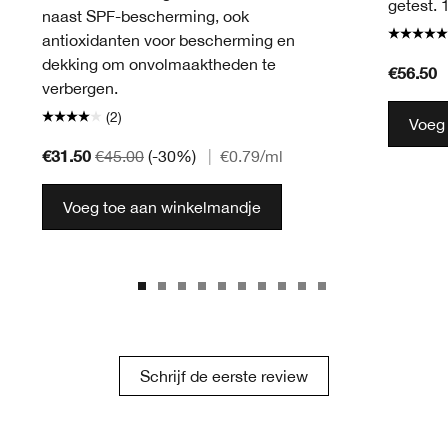
getest. 
naast SPF-bescherming, ook
antioxidanten voor bescherming en
dekking om onvolmaaktheden te
€56.50
verbergen.
(2)
Voeg
€31.50
€45.00
(-30%)
|
€0.79
/ml
Voeg toe aan winkelmandje
Schrijf de eerste review