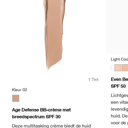
Light Coo
Light 
Lig
Even Be
1 Tint
SPF 50
Kleur 02
Lichtge
een vita
Kleur 02
levendig
Age Defense BB-crème met
huid. De
breedspectrum SPF 30
voor de 
Deze multitasking crème biedt de huid