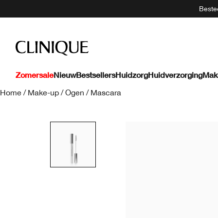
Bestee
Zomersale
Nieuw
Bestsellers
Huidzorg
Huidverzorging
Mak
Home
/
Make-up
/
Ogen
/
Mascara