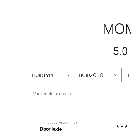
MOM
5.0
HUIDTYPE
HUIDZORG
LE
FILTER
FILTER
FI
BEOORDELINGEN
BEOORDELINGEN
BE
OP
OP
O
HUIDTYPE
HUIDZORG
LE
Ingezonden
18/06/2021
Door
lexie