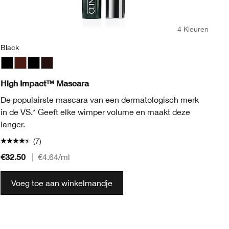
4 Kleuren
Black
Bl
Black
Black Honey
Black
Black/Brown
Bl
High Impact™ Mascara
Cr
De populairste mascara van een dermatologisch merk
Cr
in de VS.* Geeft elke wimper volume en maakt deze
In
langer.
(7)
€32.50
€3
|
€4.64
/ml
Voeg toe aan winkelmandje