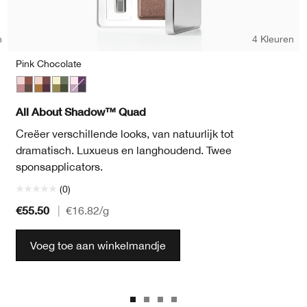
n
4 Kleuren
Pink Chocolate
Pink Chocolate
Morning Java
On Safari
Going Steady
All About Shadow™ Quad
Creëer verschillende looks, van natuurlijk tot
dramatisch. Luxueus en langhoudend. Twee
sponsapplicators.
(0)
€55.50
|
€16.82
/g
Voeg toe aan winkelmandje