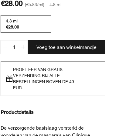
€28.00
€5.83
/ml
4.8 ml
4.8 ml
€28.00
Voeg toe aan winkelmandje
PROFITEER VAN GRATIS
VERZENDING BIJ ALLE
BESTELLINGEN BOVEN DE 49
EUR.
Productdetails
De verzorgende basislaag versterkt de
voordelen van de mascara’s van Clinique.