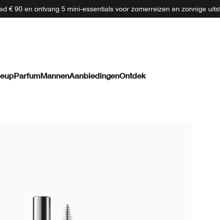
d € 90 en ontvang 5 mini-essentials voor zomerreizen en zonnige uits
eup
Parfum
Mannen
Aanbiedingen
Ontdek