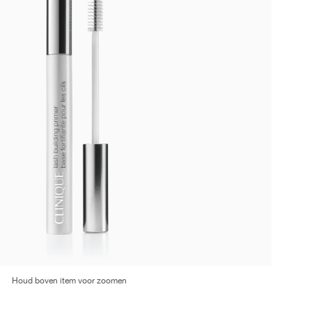
Houd boven item voor zoomen