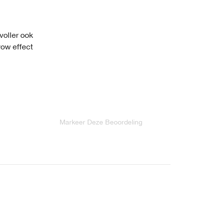
voller ook
wow effect
Markeer Deze Beoordeling