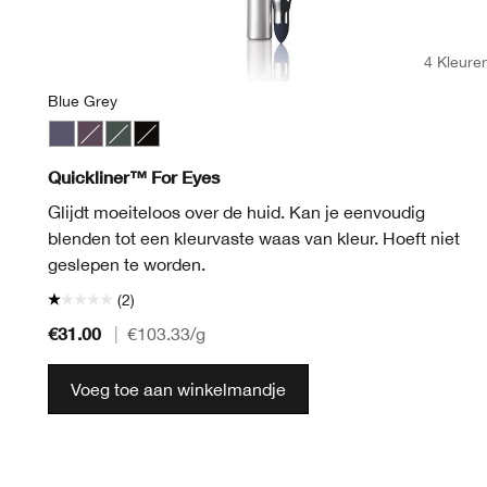
4 Kleure
Blue Grey
Blue Grey
Smoky Brown
Moss
Really Black
Quickliner™ For Eyes
Glijdt moeiteloos over de huid. Kan je eenvoudig
blenden tot een kleurvaste waas van kleur. Hoeft niet
geslepen te worden.
(2)
€31.00
|
€103.33
/g
Voeg toe aan winkelmandje