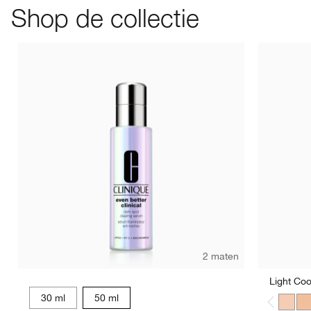
Shop de collectie
CN 08 Linen
WN 54 Honey Wheat
WN 104 Toffee
CN 0.75 Custar
CN 70 Vanil
WN 56 
WN 0
2 maten
Light Coo
30 ml
50 ml