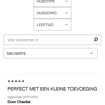
HUIDTYPE
FILTER
BEOORDELINGEN
HUIDZORG
OP
FILTER
HUIDTYPE
BEOORDELINGEN
LEEFTIJD
OP
FILTER
HUIDZORG
BEOORDELINGEN
OP
LEEFTIJD
PERFECT MET EEN KLEINE TOEVOEGING
Ingezonden
05/01/2022
Door
Chantal