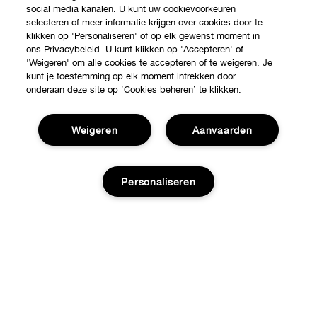
social media kanalen. U kunt uw cookievoorkeuren
selecteren of meer informatie krijgen over cookies door te
klikken op 'Personaliseren' of op elk gewenst moment in
ons Privacybeleid. U kunt klikken op 'Accepteren' of
'Weigeren' om alle cookies te accepteren of te weigeren. Je
kunt je toestemming op elk moment intrekken door
onderaan deze site op ‘Cookies beheren’ te klikken.
Shop
Weigeren
Aanvaarden
Verkooppunten
Over Clinique
Personaliseren
Aanbiedingen
Clinique Philosophy
Hulp nodig?
Internationale websites
Voeg toe aan winkelmandje
Volg mijn bestelling
Jobs
Privacy en voorwaarden
Retour & Omruilingen
Privacybeleid
Verzending