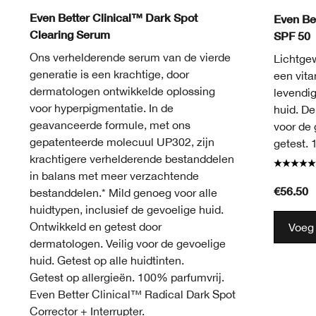
Light 
Lig
Even Better Clinical™ Dark Spot
Even Be
Clearing Serum
SPF 50
Ons verhelderende serum van de vierde
Lichtge
generatie is een krachtige, door
een vita
dermatologen ontwikkelde oplossing
levendig
voor hyperpigmentatie. In de
huid. De
geavanceerde formule, met ons
voor de 
gepatenteerde molecuul UP302, zijn
getest. 
krachtigere verhelderende bestanddelen
in balans met meer verzachtende
€56.50
bestanddelen.* Mild genoeg voor alle
huidtypen, inclusief de gevoelige huid.
Ontwikkeld en getest door
Voeg
dermatologen. Veilig voor de gevoelige
huid. Getest op alle huidtinten.
Getest op allergieën. 100% parfumvrij.
Even Better Clinical™ Radical Dark Spot
Corrector + Interrupter.