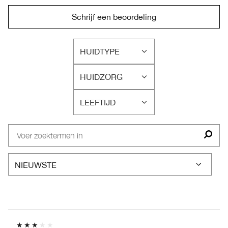
Schrijf een beoordeling
HUIDTYPE
FILTER
BEOORDELINGEN
HUIDZORG
OP
FILTER
HUIDTYPE
BEOORDELINGEN
LEEFTIJD
OP
FILTER
HUIDZORG
BEOORDELINGEN
OP
LEEFTIJD