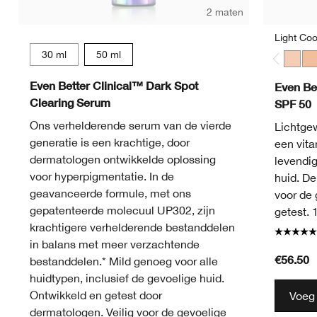
2 maten
Light Coo
30 ml
50 ml
Light 
Lig
Even Better Clinical™ Dark Spot
Even Be
Clearing Serum
SPF 50
Ons verhelderende serum van de vierde
Lichtge
generatie is een krachtige, door
een vita
dermatologen ontwikkelde oplossing
levendig
voor hyperpigmentatie. In de
huid. De
geavanceerde formule, met ons
voor de 
gepatenteerde molecuul UP302, zijn
getest. 
krachtigere verhelderende bestanddelen
in balans met meer verzachtende
€56.50
bestanddelen.* Mild genoeg voor alle
huidtypen, inclusief de gevoelige huid.
Ontwikkeld en getest door
Voeg
dermatologen. Veilig voor de gevoelige