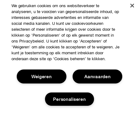
We gebruiken cookies om ons websiteverkeer te
analyseren, u te voorzien van gepersonaliseerde inhoud, op
interesses gebaseerde advertenties en informatie van
social media kanalen. U kunt uw cookievoorkeuren
selecteren of meer informatie krijgen over cookies door te
klikken op 'Personaliseren' of op elk gewenst moment in
ons Privacybeleid. U kunt klikken op 'Accepteren' of
'Weigeren' om alle cookies te accepteren of te weigeren. Je
kunt je toestemming op elk moment intrekken door
Shop
onderaan deze site op ‘Cookies beheren’ te klikken.
Verkooppunten
Over Clinique
Weigeren
Aanvaarden
Aanbiedingen
Clinique Philosophy
Hulp nodig?
Personaliseren
Internationale websites
Volg mijn bestelling
Jobs
Privacy en voorwaarden
Retour & Omruilingen
Voeg toe aan winkelmandje
Privacybeleid
Verzending