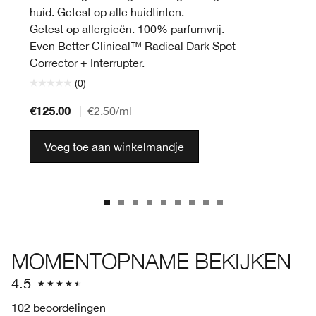
huid. Getest op alle huidtinten.
Getest op allergieën. 100% parfumvrij.
Even Better Clinical™ Radical Dark Spot
Corrector + Interrupter.
(0)
€125.00
|
€2.50
/ml
Voeg toe aan winkelmandje
MOMENTOPNAME BEKIJKEN
4.5
102 beoordelingen