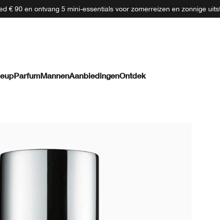
d € 90 en ontvang 5 mini-essentials voor zomerreizen en zonnige uits
eup
Parfum
Mannen
Aanbiedingen
Ontdek