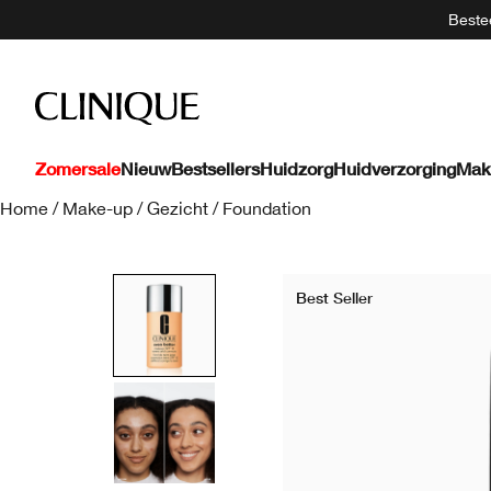
Bestee
Zomersale
Nieuw
Bestsellers
Huidzorg
Huidverzorging
Mak
Home
/
Make-up
/
Gezicht
/
Foundation
Best Seller