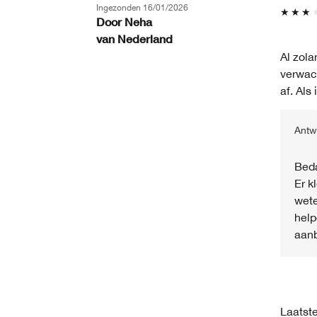
Ingezonden
16/01/2026
Door
Neha
van
Nederland
Al zola
verwach
af. Als
Antw
Beda
Er k
wete
help
aanb
Laatste