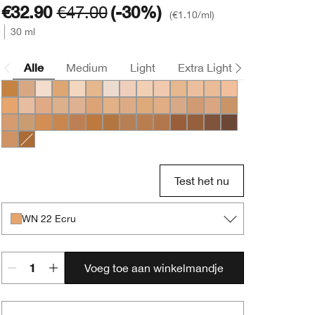
€32.90
€47.00
(-30%)
€1.10
/ml
30 ml
Alle
Medium
Light
Extra Light
Deep
WN 104 Toffee
CN 70 Vanilla
CN 0.75 Custard
WN 54 Honey Wheat
CN 08 Linen
WN 56 Cashew
WN 01 Flax
CN 02 Breeze
WN 04 Bone
CN 10 Alabaster
WN 12 Meringue
WN 16 Buff
CN 18 Cream Whip
CN 20 Fair
WN 22 Ecru
CN 28 Ivory
WN 30 Biscuit
WN 38 Stone
CN 40 Cream Chamois
WN 48 Oat
WN 46 Golden Neutral
CN 52 Neutral
CN 58 Honey
WN 64 Butterscotch
WN 69 Cardamom
CN 74 Beige
CN 62 Porcelain Beig
WN 76 Toasted Wh
WN 80 Tawnied Beige
CN 90 Sand
WN 94 Deep Neutral
WN 98 Cream Caramel
WN 100 Deep Honey
WN 112 Ginger
WN 114 Golden
WN 115.5 Mocha
CN 116 Spice
WN 120 Pecan
WN 122 Clove
WN 124 Sienna
WN 125 Mahogany
CN 127 Truffle
CN 78 Nutty
WN 118 Amber
Test het nu
WN 22 Ecru
Voeg toe aan winkelmandje