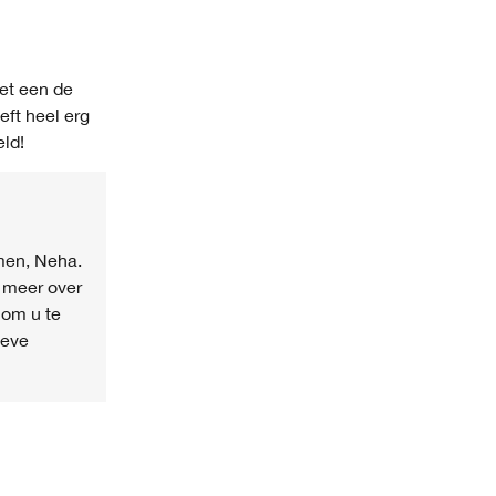
oet een de
eft heel erg
eld!
men, Neha.
g meer over
 om u te
ieve