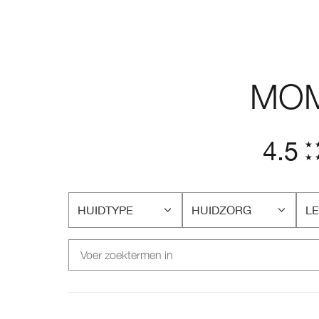
MOM
4.5
HUIDTYPE
HUIDZORG
LE
FILTER
FILTER
FI
BEOORDELINGEN
BEOORDELINGEN
BE
OP
OP
O
HUIDTYPE
HUIDZORG
LE