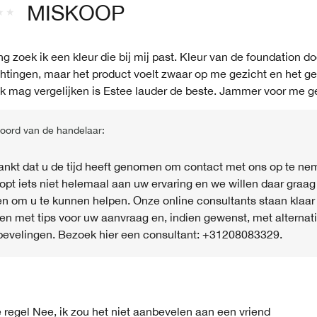
MISKOOP
ng zoek ik een kleur die bij mij past. Kleur van de foundation d
tingen, maar het product voelt zwaar op me gezicht en het ge
 ik mag vergelijken is Estee lauder de beste. Jammer voor me g
oord van de handelaar:
nkt dat u de tijd heeft genomen om contact met ons op te ne
lopt iets niet helemaal aan uw ervaring en we willen daar graa
n om u te kunnen helpen. Onze online consultants staan ​​klaar
en met tips voor uw aanvraag en, indien gewenst, met alternat
evelingen. Bezoek hier een consultant: +31208083329.
 regel
Nee, ik zou het niet aanbevelen aan een vriend