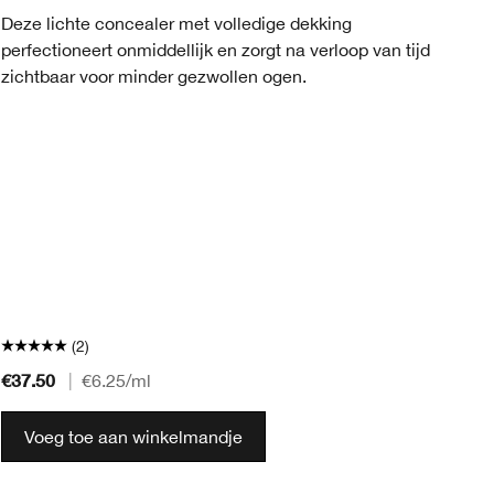
Deze lichte concealer met volledige dekking
Fo
perfectioneert onmiddellijk en zorgt na verloop van tijd
on
zichtbaar voor minder gezwollen ogen.
zi
(2)
€37.50
€5
|
€6.25
/ml
Voeg toe aan winkelmandje