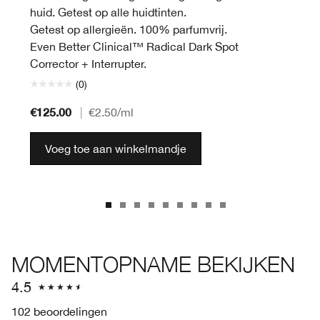
huid. Getest op alle huidtinten.
Getest op allergieën. 100% parfumvrij.
Even Better Clinical™ Radical Dark Spot
Corrector + Interrupter.
(0)
€125.00
|
€2.50
/ml
Voeg toe aan winkelmandje
MOMENTOPNAME BEKIJKEN
4.5
102 beoordelingen