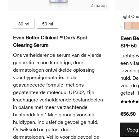
2 maten
Light Coo
30 ml
50 ml
Light 
Lig
Even Better Clinical™ Dark Spot
Even Be
Clearing Serum
SPF 50
Ons verhelderende serum van de vierde
Lichtge
generatie is een krachtige, door
een vita
dermatologen ontwikkelde oplossing
levendig
voor hyperpigmentatie. In de
huid. De
geavanceerde formule, met ons
voor de 
gepatenteerde molecuul UP302, zijn
getest. 
krachtigere verhelderende bestanddelen
in balans met meer verzachtende
€56.50
bestanddelen.* Mild genoeg voor alle
huidtypen, inclusief de gevoelige huid.
Ontwikkeld en getest door
Voeg
dermatologen. Veilig voor de gevoelige