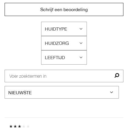
Schrijf een beoordeling
HUIDTYPE
FILTER
BEOORDELINGEN
HUIDZORG
OP
FILTER
HUIDTYPE
BEOORDELINGEN
LEEFTIJD
OP
FILTER
HUIDZORG
BEOORDELINGEN
OP
LEEFTIJD