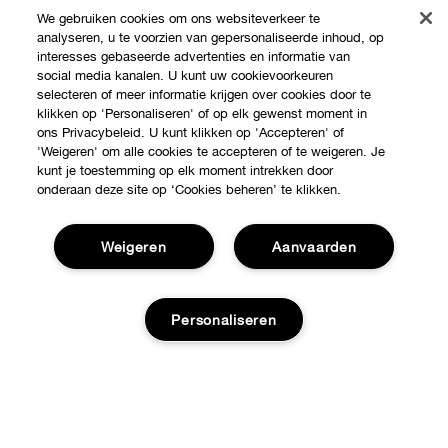
We gebruiken cookies om ons websiteverkeer te
analyseren, u te voorzien van gepersonaliseerde inhoud, op
interesses gebaseerde advertenties en informatie van
social media kanalen. U kunt uw cookievoorkeuren
selecteren of meer informatie krijgen over cookies door te
klikken op 'Personaliseren' of op elk gewenst moment in
ons Privacybeleid. U kunt klikken op 'Accepteren' of
'Weigeren' om alle cookies te accepteren of te weigeren. Je
kunt je toestemming op elk moment intrekken door
Shop
onderaan deze site op ‘Cookies beheren’ te klikken.
Verkooppunten
Over Clinique
Weigeren
Aanvaarden
Aanbiedingen
Clinique Philosophy
Hulp nodig?
Personaliseren
Internationale websites
Volg mijn bestelling
Jobs
Privacy en voorwaarden
Retour & Omruilingen
Voeg toe aan winkelmandje
Privacybeleid
Verzending