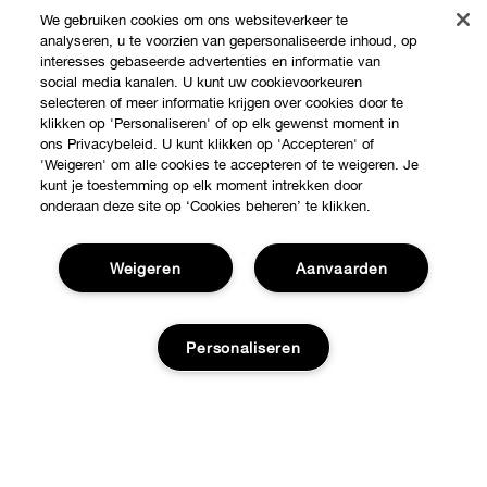
We gebruiken cookies om ons websiteverkeer te
analyseren, u te voorzien van gepersonaliseerde inhoud, op
interesses gebaseerde advertenties en informatie van
social media kanalen. U kunt uw cookievoorkeuren
selecteren of meer informatie krijgen over cookies door te
klikken op 'Personaliseren' of op elk gewenst moment in
ons Privacybeleid. U kunt klikken op 'Accepteren' of
'Weigeren' om alle cookies te accepteren of te weigeren. Je
kunt je toestemming op elk moment intrekken door
Shop
onderaan deze site op ‘Cookies beheren’ te klikken.
Verkooppunten
Over Clinique
Weigeren
Aanvaarden
Aanbiedingen
Clinique Philosophy
Hulp nodig?
Personaliseren
Internationale websites
Volg mijn bestelling
Jobs
Privacy en voorwaarden
Retour & Omruilingen
Voeg toe aan winkelmandje
Privacybeleid
Verzending