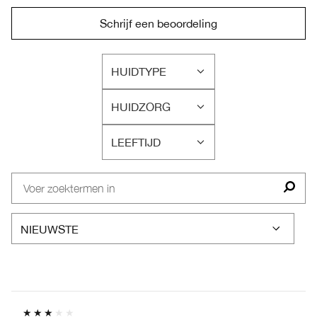
Schrijf een beoordeling
HUIDTYPE
FILTER
BEOORDELINGEN
HUIDZORG
OP
FILTER
HUIDTYPE
BEOORDELINGEN
LEEFTIJD
OP
FILTER
HUIDZORG
BEOORDELINGEN
OP
LEEFTIJD