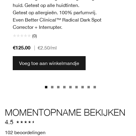
huid. Getest op alle huidtinten.
Getest op allergieën. 100% parfumvrij.
Even Better Clinical™ Radical Dark Spot
Corrector + Interrupter.
(0)
€125.00
|
€2.50
/ml
Voeg toe aan winkelmandje
MOMENTOPNAME BEKIJKEN
4.5
102 beoordelingen