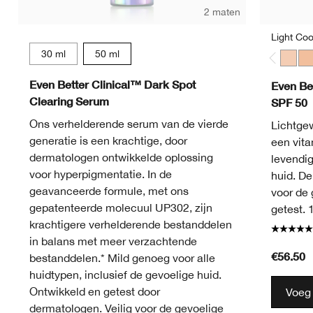
2 maten
Light Coo
30 ml
50 ml
Light 
Lig
Even Better Clinical™ Dark Spot
Even Be
Clearing Serum
SPF 50
Ons verhelderende serum van de vierde
Lichtge
generatie is een krachtige, door
een vita
dermatologen ontwikkelde oplossing
levendig
voor hyperpigmentatie. In de
huid. De
geavanceerde formule, met ons
voor de 
gepatenteerde molecuul UP302, zijn
getest. 
krachtigere verhelderende bestanddelen
in balans met meer verzachtende
€56.50
bestanddelen.* Mild genoeg voor alle
huidtypen, inclusief de gevoelige huid.
Ontwikkeld en getest door
Voeg
dermatologen. Veilig voor de gevoelige