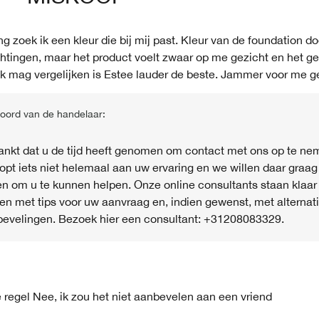
ng zoek ik een kleur die bij mij past. Kleur van de foundation d
tingen, maar het product voelt zwaar op me gezicht en het ge
 ik mag vergelijken is Estee lauder de beste. Jammer voor me g
oord van de handelaar:
nkt dat u de tijd heeft genomen om contact met ons op te ne
lopt iets niet helemaal aan uw ervaring en we willen daar graa
n om u te kunnen helpen. Onze online consultants staan ​​klaar
en met tips voor uw aanvraag en, indien gewenst, met alternat
evelingen. Bezoek hier een consultant: +31208083329.
 regel
Nee, ik zou het niet aanbevelen aan een vriend