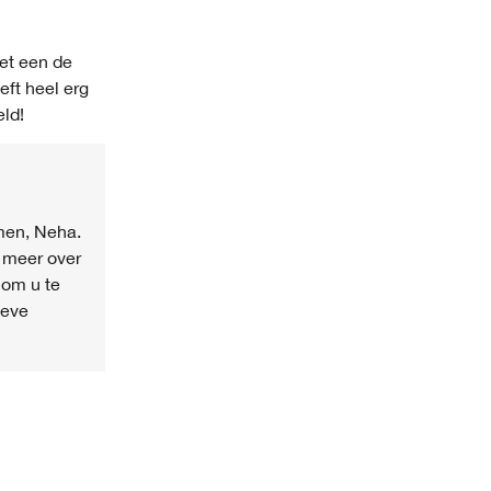
oet een de
eft heel erg
eld!
men, Neha.
g meer over
 om u te
ieve