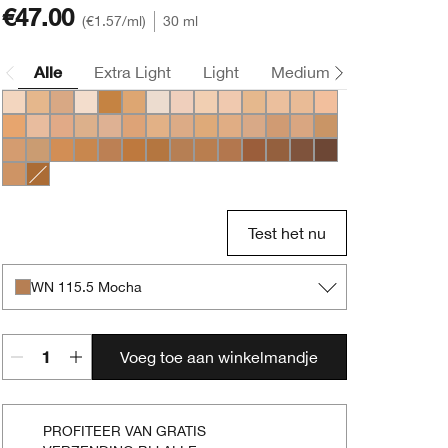
€47.00
€1.57
/ml
30 ml
Alle
Extra Light
Light
Medium
Deep
CN 08 Linen
WN 56 Cashew
CN 70 Vanilla
CN 0.75 Custard
WN 104 Toffee
WN 54 Honey Wheat
WN 01 Flax
CN 02 Breeze
WN 04 Bone
CN 10 Alabaster
WN 12 Meringue
WN 16 Buff
CN 18 Cream Whip
CN 20 Fair
WN 22 Ecru
CN 28 Ivory
WN 30 Biscuit
WN 38 Stone
CN 40 Cream Chamois
WN 48 Oat
WN 46 Golden Neutral
CN 52 Neutral
CN 58 Honey
WN 64 Butterscotch
WN 69 Cardamom
CN 74 Beige
CN 62 Porcelain Beig
WN 76 Toasted Wh
WN 80 Tawnied Beige
CN 90 Sand
WN 94 Deep Neutral
WN 98 Cream Caramel
WN 100 Deep Honey
WN 112 Ginger
WN 114 Golden
WN 115.5 Mocha
CN 116 Spice
WN 120 Pecan
WN 122 Clove
WN 124 Sienna
WN 125 Mahogany
CN 127 Truffle
CN 78 Nutty
WN 118 Amber
Test het nu
WN 115.5 Mocha
Voeg toe aan winkelmandje
PROFITEER VAN GRATIS