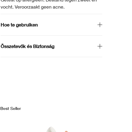
vocht. Veroorzaakt geen acne.
Hoe te gebruiken
Összetevők és Biztonság
Best Seller
Bes