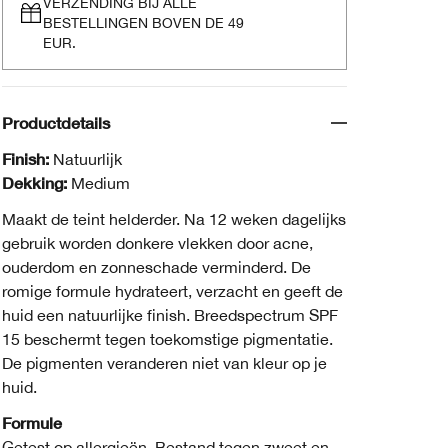
VERZENDING BIJ ALLE
BESTELLINGEN BOVEN DE 49
EUR.
Productdetails
Finish:
Natuurlijk
Dekking:
Medium
Maakt de teint helderder. Na 12 weken dagelijks
gebruik worden donkere vlekken door acne,
ouderdom en zonneschade verminderd. De
romige formule hydrateert, verzacht en geeft de
huid een natuurlijke finish. Breedspectrum SPF
15 beschermt tegen toekomstige pigmentatie.
De pigmenten veranderen niet van kleur op je
huid.
Formule
Getest op allergieën. Bestand tegen zweet en