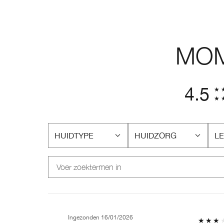
MOM
4.5
HUIDTYPE
HUIDZORG
LE
FILTER
FILTER
FI
BEOORDELINGEN
BEOORDELINGEN
BE
OP
OP
O
HUIDTYPE
HUIDZORG
LE
Ingezonden
16/01/2026