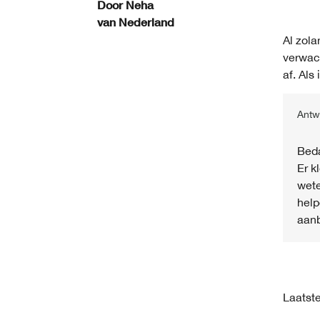
Door
Neha
van
Nederland
Al zola
verwach
af. Als
Antw
Beda
Er k
wete
help
aanb
Laatste