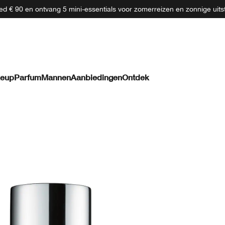
d € 90 en ontvang 5 mini-essentials voor zomerreizen en zonnige uits
eup
Parfum
Mannen
Aanbiedingen
Ontdek