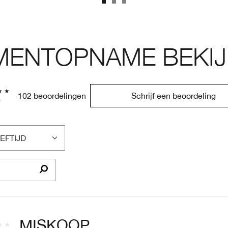
ENTOPNAME BEKIJ
102 beoordelingen
Schrijf een beoordeling
EFTIJD
LTER
OORDELINGEN
P
EFTIJD
MISKOOP