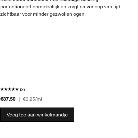
perfectioneert onmiddellijk en zorgt na verloop van tijd
on
zichtbaar voor minder gezwollen ogen.
zi
(2)
€37.50
€5
|
€6.25
/ml
Voeg toe aan winkelmandje