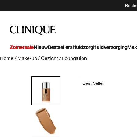
Bestee
Zomersale
Nieuw
Bestsellers
Huidzorg
Huidverzorging
Mak
Home
/
Make-up
/
Gezicht
/
Foundation
Best Seller